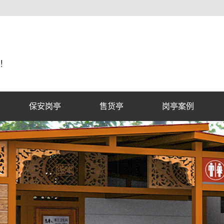
保安岗亭
售货亭
岗亭案例