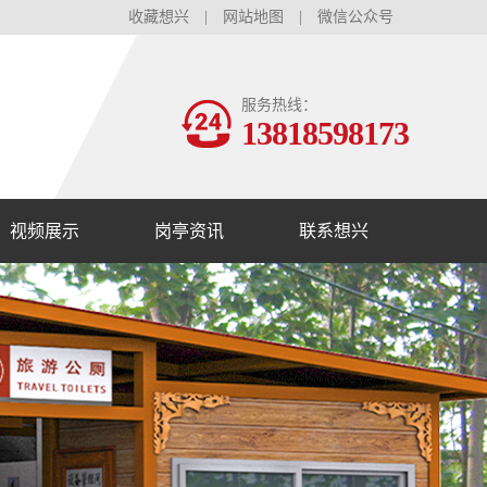
收藏想兴
|
网站地图
|
微信公众号
服务热线：
13818598173
视频展示
岗亭资讯
联系想兴