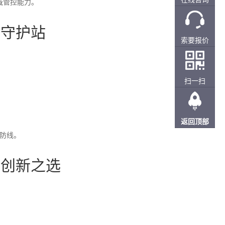
域管控能力。
的守护站
索要报价
扫一扫
返回顶部
防线。
的创新之选