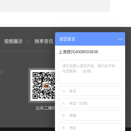
请您留言
视频展示
/
岗亭资讯
/
联系想兴
/
上海想兴4008503636
-2
公众二维码
手机网站二维码