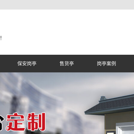
保安岗亭
售货亭
岗亭案例