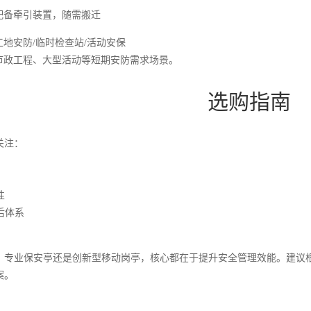
配备牵引装置，随需搬迁
地安防/临时检查站/活动安保
市政工程、大型活动等短期安防需求场景。
选购指南
关注：
性
后体系
、专业保安亭还是创新型移动岗亭，核心都在于提升安全管理效能。建议
案。