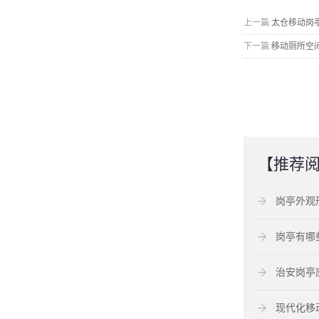
上一篇:
​太仓移动岗
下一篇:
移动厕所空
【推荐
岗亭外观
岗亭有哪
治安岗亭
现代化移