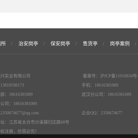
厕所
/
治安岗亭
/
保安岗亭
/
售货亭
/
岗亭案例
/
想兴实业有限公司
备案号：
沪ICP备11016834号
3818598173
手机：18616381089
：18616381089
武汉分公司：18616381089
司：18616381089
350674677@qq.com
企业QQ：2350674677
址：江苏省太仓市沙溪镇归庄路68号
版权注册，仿冒必究！