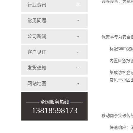
调等设备，为执
行业资讯
常见问题
公司新闻
保安亭专为安全
标配360°
客户见证
内置应急报
发货通知
集成访客登
常见于小区
网站地图
全国服务热线
13818598173
移动岗亭突破传
快速响应：